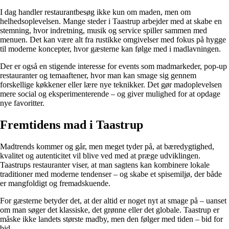
I dag handler restaurantbesøg ikke kun om maden, men om
helhedsoplevelsen. Mange steder i Taastrup arbejder med at skabe en
stemning, hvor indretning, musik og service spiller sammen med
menuen. Det kan være alt fra rustikke omgivelser med fokus på hygge
til moderne koncepter, hvor gæsterne kan følge med i madlavningen.
Der er også en stigende interesse for events som madmarkeder, pop-up
restauranter og temaaftener, hvor man kan smage sig gennem
forskellige køkkener eller lære nye teknikker. Det gør madoplevelsen
mere social og eksperimenterende – og giver mulighed for at opdage
nye favoritter.
Fremtidens mad i Taastrup
Madtrends kommer og går, men meget tyder på, at bæredygtighed,
kvalitet og autenticitet vil blive ved med at præge udviklingen.
Taastrups restauranter viser, at man sagtens kan kombinere lokale
traditioner med moderne tendenser – og skabe et spisemiljø, der både
er mangfoldigt og fremadskuende.
For gæsterne betyder det, at der altid er noget nyt at smage på – uanset
om man søger det klassiske, det grønne eller det globale. Taastrup er
måske ikke landets største madby, men den følger med tiden – bid for
bid.