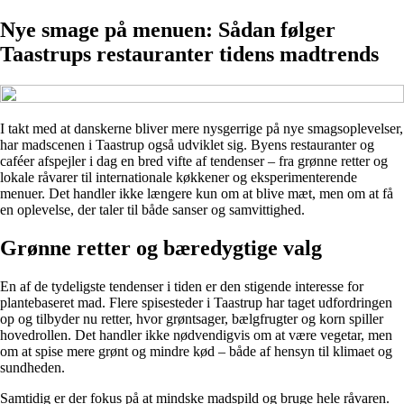
Nye smage på menuen: Sådan følger
Taastrups restauranter tidens madtrends
I takt med at danskerne bliver mere nysgerrige på nye smagsoplevelser,
har madscenen i Taastrup også udviklet sig. Byens restauranter og
caféer afspejler i dag en bred vifte af tendenser – fra grønne retter og
lokale råvarer til internationale køkkener og eksperimenterende
menuer. Det handler ikke længere kun om at blive mæt, men om at få
en oplevelse, der taler til både sanser og samvittighed.
Grønne retter og bæredygtige valg
En af de tydeligste tendenser i tiden er den stigende interesse for
plantebaseret mad. Flere spisesteder i Taastrup har taget udfordringen
op og tilbyder nu retter, hvor grøntsager, bælgfrugter og korn spiller
hovedrollen. Det handler ikke nødvendigvis om at være vegetar, men
om at spise mere grønt og mindre kød – både af hensyn til klimaet og
sundheden.
Samtidig er der fokus på at mindske madspild og bruge hele råvaren.