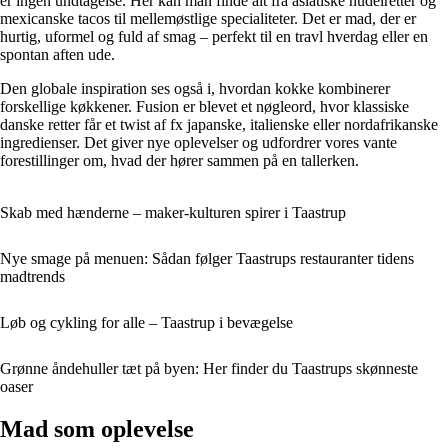
er ingen undtagelse. Her kan man finde alt fra asiatiske nudelretter og
mexicanske tacos til mellemøstlige specialiteter. Det er mad, der er
hurtig, uformel og fuld af smag – perfekt til en travl hverdag eller en
spontan aften ude.
Den globale inspiration ses også i, hvordan kokke kombinerer
forskellige køkkener. Fusion er blevet et nøgleord, hvor klassiske
danske retter får et twist af fx japanske, italienske eller nordafrikanske
ingredienser. Det giver nye oplevelser og udfordrer vores vante
forestillinger om, hvad der hører sammen på en tallerken.
Skab med hænderne – maker-kulturen spirer i Taastrup
Nye smage på menuen: Sådan følger Taastrups restauranter tidens
madtrends
Løb og cykling for alle – Taastrup i bevægelse
Grønne åndehuller tæt på byen: Her finder du Taastrups skønneste
oaser
Mad som oplevelse