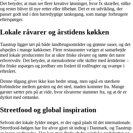
Det betyder, at man ser flere kreative løsninger, hvor fx skræller, stilke
og rester bliver til nye retter eller tilbehør. Det er en udvikling, der
passer godt ind i den bæredygtige tankegang, som mange forbrugere
efterspørger.
Lokale råvarer og årstidens køkken
Taastrup ligger tæt på både landbrugsområder og grønne oaser, og det
afspejles i mange køkkener. Flere restauranter vælger at samarbejde
med lokale producenter for at sikre friske råvarer og støtte det nære
erhvervsliv. Det betyder, at menukortene ofte skifter med årstiderne –
fra friske asparges og jordbær om foråret til rodfrugter og svampe i
efteråret.
Denne tilgang giver ikke kun bedre smag, men også en stærkere
forbindelse mellem gæsten og det sted, maden kommer fra. Mange
gæster sætter pris på at vide, hvor råvarerne stammer fra, og at de er
dyrket med omtanke.
Streetfood og global inspiration
Selvom det lokale fylder meget, er der også plads til det internationale.
Streetfood-bølgen har for alvor gjort sit indtog i Danmark, og Taastrup