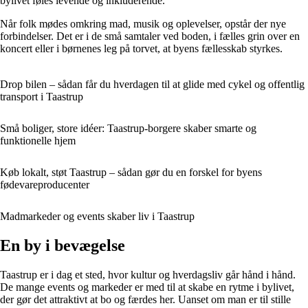
bylivet føles levende og inkluderende.
Når folk mødes omkring mad, musik og oplevelser, opstår der nye
forbindelser. Det er i de små samtaler ved boden, i fælles grin over en
koncert eller i børnenes leg på torvet, at byens fællesskab styrkes.
Drop bilen – sådan får du hverdagen til at glide med cykel og offentlig
transport i Taastrup
Små boliger, store idéer: Taastrup-borgere skaber smarte og
funktionelle hjem
Køb lokalt, støt Taastrup – sådan gør du en forskel for byens
fødevareproducenter
Madmarkeder og events skaber liv i Taastrup
En by i bevægelse
Taastrup er i dag et sted, hvor kultur og hverdagsliv går hånd i hånd.
De mange events og markeder er med til at skabe en rytme i bylivet,
der gør det attraktivt at bo og færdes her. Uanset om man er til stille