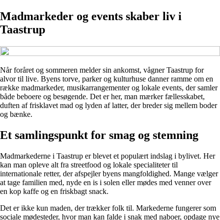
Madmarkeder og events skaber liv i
Taastrup
Når foråret og sommeren melder sin ankomst, vågner Taastrup for
alvor til live. Byens torve, parker og kulturhuse danner ramme om en
række madmarkeder, musikarrangementer og lokale events, der samler
både beboere og besøgende. Det er her, man mærker fællesskabet,
duften af frisklavet mad og lyden af latter, der breder sig mellem boder
og bænke.
Et samlingspunkt for smag og stemning
Madmarkederne i Taastrup er blevet et populært indslag i bylivet. Her
kan man opleve alt fra streetfood og lokale specialiteter til
internationale retter, der afspejler byens mangfoldighed. Mange vælger
at tage familien med, nyde en is i solen eller mødes med venner over
en kop kaffe og en friskbagt snack.
Det er ikke kun maden, der trækker folk til. Markederne fungerer som
sociale mødesteder, hvor man kan falde i snak med naboer, opdage nye