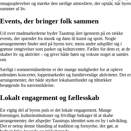
smagsoplevelser og mærke den særlige atmosfære, der opstår, når byen
summer af liv.
Events, der bringer folk sammen
Ud over madmarkederne byder Taastrup året igennem på en række
events, der spænder fra musik og dans til kunst og sport. Nogle
arrangementer finder sted på byens torv, mens andre udspiller sig i
grønne omgivelser som parker og kulturcentre. Fælles for dem er, at de
skaber liv og aktivitet – og giver både børn og voksne noget at samles
om.
Særligt i sommermånederne er der mange muligheder for at opleve
udendørs koncerter, loppemarkeder og familievenlige aktiviteter. Det er
arrangementer, der både styrker lokalsamfundet og tiltrækker
besøgende fra nærområderne.
Lokalt engagement og fællesskab
En vigtig del af byens puls er det lokale engagement. Mange
foreninger, kulturinstitutioner og frivillige bidrager til at skabe
arrangementer, der afspejler Taastrups identitet som en by i udvikling.
Det er netop denne blanding af tradition og fornyelse, der gør, at