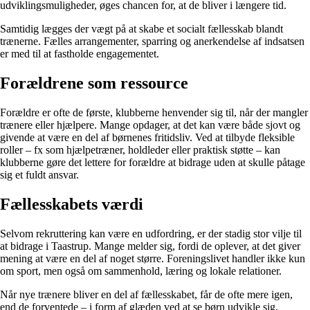
udviklingsmuligheder, øges chancen for, at de bliver i længere tid.
Samtidig lægges der vægt på at skabe et socialt fællesskab blandt
trænerne. Fælles arrangementer, sparring og anerkendelse af indsatsen
er med til at fastholde engagementet.
Forældrene som ressource
Forældre er ofte de første, klubberne henvender sig til, når der mangler
trænere eller hjælpere. Mange opdager, at det kan være både sjovt og
givende at være en del af børnenes fritidsliv. Ved at tilbyde fleksible
roller – fx som hjælpetræner, holdleder eller praktisk støtte – kan
klubberne gøre det lettere for forældre at bidrage uden at skulle påtage
sig et fuldt ansvar.
Fællesskabets værdi
Selvom rekruttering kan være en udfordring, er der stadig stor vilje til
at bidrage i Taastrup. Mange melder sig, fordi de oplever, at det giver
mening at være en del af noget større. Foreningslivet handler ikke kun
om sport, men også om sammenhold, læring og lokale relationer.
Når nye trænere bliver en del af fællesskabet, får de ofte mere igen,
end de forventede – i form af glæden ved at se børn udvikle sig,