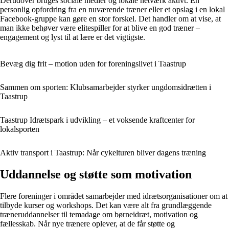
Derudover bruges sociale medier og lokale netværk aktivt. En
personlig opfordring fra en nuværende træner eller et opslag i en lokal
Facebook-gruppe kan gøre en stor forskel. Det handler om at vise, at
man ikke behøver være elitespiller for at blive en god træner –
engagement og lyst til at lære er det vigtigste.
Bevæg dig frit – motion uden for foreningslivet i Taastrup
Sammen om sporten: Klubsamarbejder styrker ungdomsidrætten i
Taastrup
Taastrup Idrætspark i udvikling – et voksende kraftcenter for
lokalsporten
Aktiv transport i Taastrup: Når cykelturen bliver dagens træning
Uddannelse og støtte som motivation
Flere foreninger i området samarbejder med idrætsorganisationer om at
tilbyde kurser og workshops. Det kan være alt fra grundlæggende
træneruddannelser til temadage om børneidræt, motivation og
fællesskab. Når nye trænere oplever, at de får støtte og