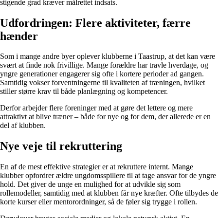
stigende grad kræver målrettet indsats.
Udfordringen: Flere aktiviteter, færre
hænder
Som i mange andre byer oplever klubberne i Taastrup, at det kan være
svært at finde nok frivillige. Mange forældre har travle hverdage, og
yngre generationer engagerer sig ofte i kortere perioder ad gangen.
Samtidig vokser forventningerne til kvaliteten af træningen, hvilket
stiller større krav til både planlægning og kompetencer.
Derfor arbejder flere foreninger med at gøre det lettere og mere
attraktivt at blive træner – både for nye og for dem, der allerede er en
del af klubben.
Nye veje til rekruttering
En af de mest effektive strategier er at rekruttere internt. Mange
klubber opfordrer ældre ungdomsspillere til at tage ansvar for de yngre
hold. Det giver de unge en mulighed for at udvikle sig som
rollemodeller, samtidig med at klubben får nye kræfter. Ofte tilbydes de
korte kurser eller mentorordninger, så de føler sig trygge i rollen.