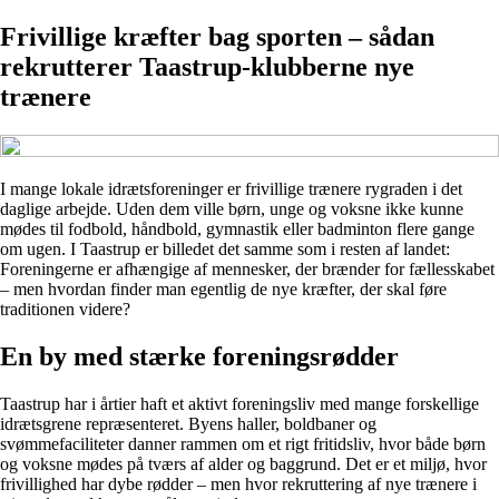
Frivillige kræfter bag sporten – sådan
rekrutterer Taastrup-klubberne nye
trænere
I mange lokale idrætsforeninger er frivillige trænere rygraden i det
daglige arbejde. Uden dem ville børn, unge og voksne ikke kunne
mødes til fodbold, håndbold, gymnastik eller badminton flere gange
om ugen. I Taastrup er billedet det samme som i resten af landet:
Foreningerne er afhængige af mennesker, der brænder for fællesskabet
– men hvordan finder man egentlig de nye kræfter, der skal føre
traditionen videre?
En by med stærke foreningsrødder
Taastrup har i årtier haft et aktivt foreningsliv med mange forskellige
idrætsgrene repræsenteret. Byens haller, boldbaner og
svømmefaciliteter danner rammen om et rigt fritidsliv, hvor både børn
og voksne mødes på tværs af alder og baggrund. Det er et miljø, hvor
frivillighed har dybe rødder – men hvor rekruttering af nye trænere i