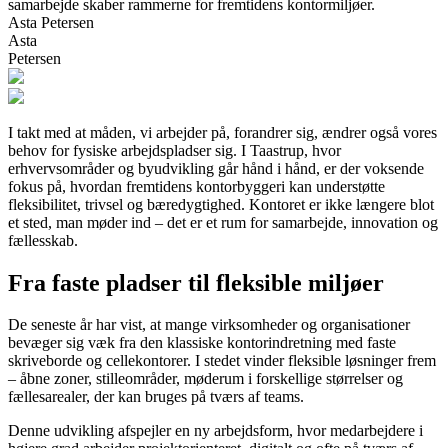
samarbejde skaber rammerne for fremtidens kontormiljøer.
Asta Petersen
Asta
Petersen
I takt med at måden, vi arbejder på, forandrer sig, ændrer også vores
behov for fysiske arbejdspladser sig. I Taastrup, hvor
erhvervsområder og byudvikling går hånd i hånd, er der voksende
fokus på, hvordan fremtidens kontorbyggeri kan understøtte
fleksibilitet, trivsel og bæredygtighed. Kontoret er ikke længere blot
et sted, man møder ind – det er et rum for samarbejde, innovation og
fællesskab.
Fra faste pladser til fleksible miljøer
De seneste år har vist, at mange virksomheder og organisationer
bevæger sig væk fra den klassiske kontorindretning med faste
skriveborde og cellekontorer. I stedet vinder fleksible løsninger frem
– åbne zoner, stilleområder, møderum i forskellige størrelser og
fællesarealer, der kan bruges på tværs af teams.
Denne udvikling afspejler en ny arbejdsform, hvor medarbejdere i