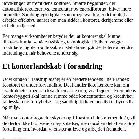
udviklingen af fremtidens kontorer. Smarte bygninger, der
automatisk regulerer lys, temperatur og energiforbrug, bliver mere
udbredte. Samtidig gør digitale samarbejdsværktøjer det muligt at
arbejde effektivt, uanset om man sidder i kontoret, derhjemme eller
et helt tredje sted.
For mange virksomheder betyder det, at kontoret skal kunne
tilpasses hurtigt – både fysisk og teknologisk. Flytbare vægge,
modulære møbler og fleksible installationer gør det lettere at ændre
indretningen, når behovene ændrer sig.
Et kontorlandskab i forandring
Udviklingen i Taastrup afspejler en bredere tendens i hele landet:
Kontoret er under forvandling. Det handler ikke længere kun om
kvadratmeter, men om kvaliteten af de rum, vi arbejder i. Fremtidens
kontorbyggeri skal kunne rumme både koncentration og kreativitet,
fællesskab og fordybelse – og samtidig bidrage positivt til byens liv
og miljø.
Når nye kontorbyggerier skyder op i Taastrup i de kommende år, vil
de derfor ikke blot være arbejdspladser, men også en del af en større
fortælling om, hvordan vi ønsker at leve og arbejde i fremtiden.