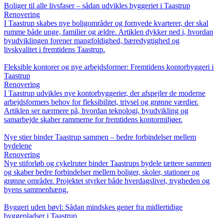
Boliger til alle livsfaser – sådan udvikles byggeriet i Taastrup
Renovering
I Taastrup skabes nye boligområder og fornyede kvarterer, der skal
rumme både unge, familier og ældre. Artiklen dykker ned i, hvordan
byudviklingen forener mangfoldighed, bæredygtighed og
livskvalitet i fremtidens Taastrup.
Fleksible kontorer og nye arbejdsformer: Fremtidens kontorbyggeri i
Taastrup
Renovering
I Taastrup udvikles nye kontorbyggerier, der afspejler de moderne
arbejdsformers behov for fleksibilitet, trivsel og grønne værdier.
Artiklen ser nærmere på, hvordan teknologi, byudvikling og
samarbejde skaber rammerne for fremtidens kontormiljøer.
Nye stier binder Taastrup sammen – bedre forbindelser mellem
bydelene
Renovering
Nye stiforløb og cykelruter binder Taastrups bydele tættere sammen
og skaber bedre forbindelser mellem boliger, skoler, stationer og
grønne områder. Projektet styrker både hverdagslivet, trygheden og
byens sammenhæng.
Byggeri uden bøvl: Sådan mindskes gener fra midlertidige
byggepladser i Taastrup