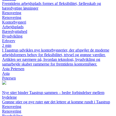
Fremtidens arbejdsplads formes af fleksibilitet, fællesskab og
bæredygtige løsninger
Renovering
Renovering
Kontorbyggeri
Arbejdsplads
Bæredygtighed
Byudvikling
Erhverv
2 min
I Taastrup udvikles nye kontorbyggerier, der afspejler de moderne
arbejdsformers behov for fleksibilitet, trivsel og grønne værdier.
Artiklen ser nærmere på, hvordan teknologi, byudvikling og
samarbejde skaber rammerne for fremtidens kontormiljøer.
Asta Petersen
Asta
Petersen
Nye stier binder Taastrup sammen – bedre forbindelser mellem
bydelene
Grønne stier og nye ruter gør det lettere at komme rundt i Taastrup
Renovering
Renovering
Byudvikling