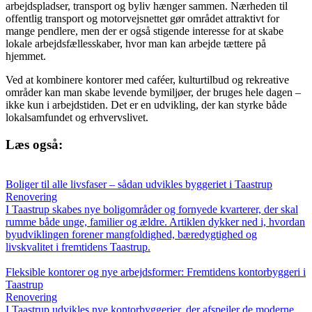
arbejdspladser, transport og byliv hænger sammen. Nærheden til
offentlig transport og motorvejsnettet gør området attraktivt for
mange pendlere, men der er også stigende interesse for at skabe
lokale arbejdsfællesskaber, hvor man kan arbejde tættere på
hjemmet.
Ved at kombinere kontorer med caféer, kulturtilbud og rekreative
områder kan man skabe levende bymiljøer, der bruges hele dagen –
ikke kun i arbejdstiden. Det er en udvikling, der kan styrke både
lokalsamfundet og erhvervslivet.
Læs også:
Boliger til alle livsfaser – sådan udvikles byggeriet i Taastrup
Renovering
I Taastrup skabes nye boligområder og fornyede kvarterer, der skal
rumme både unge, familier og ældre. Artiklen dykker ned i, hvordan
byudviklingen forener mangfoldighed, bæredygtighed og
livskvalitet i fremtidens Taastrup.
Fleksible kontorer og nye arbejdsformer: Fremtidens kontorbyggeri i
Taastrup
Renovering
I Taastrup udvikles nye kontorbyggerier, der afspejler de moderne