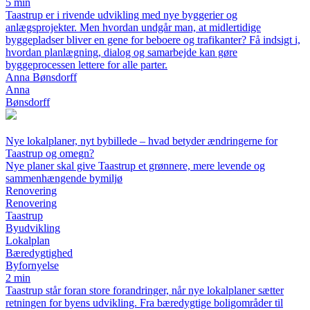
5 min
Taastrup er i rivende udvikling med nye byggerier og
anlægsprojekter. Men hvordan undgår man, at midlertidige
byggepladser bliver en gene for beboere og trafikanter? Få indsigt i,
hvordan planlægning, dialog og samarbejde kan gøre
byggeprocessen lettere for alle parter.
Anna Bønsdorff
Anna
Bønsdorff
Nye lokalplaner, nyt bybillede – hvad betyder ændringerne for
Taastrup og omegn?
Nye planer skal give Taastrup et grønnere, mere levende og
sammenhængende bymiljø
Renovering
Renovering
Taastrup
Byudvikling
Lokalplan
Bæredygtighed
Byfornyelse
2 min
Taastrup står foran store forandringer, når nye lokalplaner sætter
retningen for byens udvikling. Fra bæredygtige boligområder til