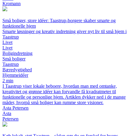
Kromann
Små boliger, store idéer: Taastrup-borgere skaber smarte og
funktionelle hjem
Smarte løsninger og kreativ indretning giver nyt liv til små hjem i
Taastrup
Livet
Livet
Boligindretning
Små boliger
Taastrup
Bæredygtighed
Hjemmeidéer
2 min
I Taastrup viser lokale beboere, hvordan man med omtanke,
kreativitet og grønne idéer kan forvandle få kvadratmeter til
funktionelle og personlige hjem. Artiklen dykker ned i de mange
måder, hvorpå små boliger kan rumme store visioner.
Asta Petersen
Asta
Petersen
Køb lokalt, støt Taastrup – sådan gør du en forskel for byens