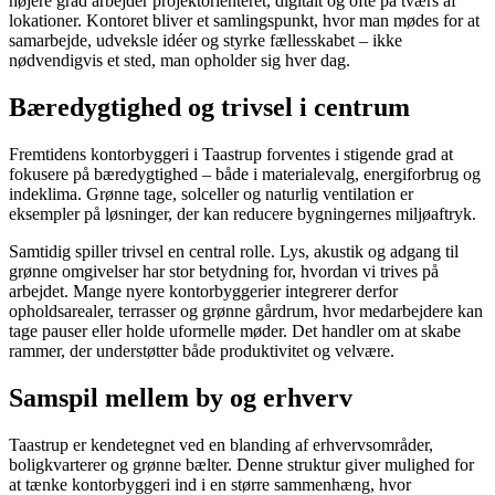
højere grad arbejder projektorienteret, digitalt og ofte på tværs af
lokationer. Kontoret bliver et samlingspunkt, hvor man mødes for at
samarbejde, udveksle idéer og styrke fællesskabet – ikke
nødvendigvis et sted, man opholder sig hver dag.
Bæredygtighed og trivsel i centrum
Fremtidens kontorbyggeri i Taastrup forventes i stigende grad at
fokusere på bæredygtighed – både i materialevalg, energiforbrug og
indeklima. Grønne tage, solceller og naturlig ventilation er
eksempler på løsninger, der kan reducere bygningernes miljøaftryk.
Samtidig spiller trivsel en central rolle. Lys, akustik og adgang til
grønne omgivelser har stor betydning for, hvordan vi trives på
arbejdet. Mange nyere kontorbyggerier integrerer derfor
opholdsarealer, terrasser og grønne gårdrum, hvor medarbejdere kan
tage pauser eller holde uformelle møder. Det handler om at skabe
rammer, der understøtter både produktivitet og velvære.
Samspil mellem by og erhverv
Taastrup er kendetegnet ved en blanding af erhvervsområder,
boligkvarterer og grønne bælter. Denne struktur giver mulighed for
at tænke kontorbyggeri ind i en større sammenhæng, hvor