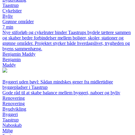
Taastrup
Cykelstier
Byliv
Grønne områder
7 min
Nye stiforløb og cykelruter binder Taastrups bydele tættere sammen
og skaber bedre forbindelser mellem boliger, skoler, stationer og
grønne områder. Projektet styrker både hverdagslivet, trygheden og
byens sammenhæng.
Benjamin Maddy
Benjamin
Maddy
Byggeri uden bøvl: Sådan mindskes gener fra midlertidige
byggepladser i Taastrup
Gode råd til at skabe balance mellem byggeri, naboer og byliv
Renovering
Renovering
Byudvikling
Byggeri
Taastrup
Naboskab
Miljø