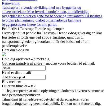
Renovering
Taastrup er i rivende udvikling med nye byggerier og
anlægsprojekter. Men hvordan undgår man, at midlertidige
byggepladser bliver en gene for beboere og trafikanter? Få indsigt i,
hvordan planlægning, dialog og samarbejde kan gøre
byggeprocessen lettere for alle parter.
Pendlerliv i Taastrup: Fordele og ulemper
Overvejer du at pendle fra Taastrup? Denne e-bog giver dig en klar
forståelse af fordelene ved at bo i Taastrup, samt tips til
transportmuligheder og hvordan du får det bedste ud af din
pendleroplevelse.
Hent din e-bog nu
Hold dig opdateret – tilmeld dig
Gør som tusindvis af andre – modtag vores bedste råd på mail.
Hvad er din e-mail?
Bliv medlem
Du er nu tilmeldt – tak
Jeg accepterer, at mine oplysninger håndteres i overensstemmelse
med persondatapolitikken.
Tilmelding til nyhedsbrevet betyder, at du accepterer vores
brugerbetingelser og persondatapolitik. Du kan nemt framelde dig,