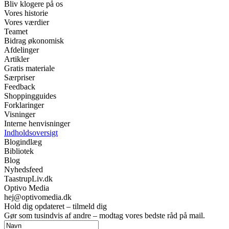
Bliv klogere på os
Vores historie
Vores værdier
Teamet
Bidrag økonomisk
Afdelinger
Artikler
Gratis materiale
Særpriser
Feedback
Shoppingguides
Forklaringer
Visninger
Interne henvisninger
Indholdsoversigt
Blogindlæg
Bibliotek
Blog
Nyhedsfeed
TaastrupLiv.dk
Optivo Media
hej@optivomedia.dk
Hold dig opdateret – tilmeld dig
Gør som tusindvis af andre – modtag vores bedste råd på mail.