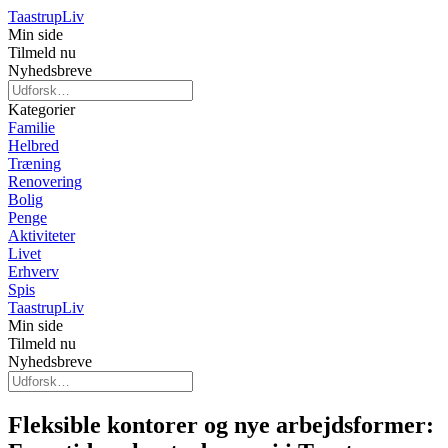
Taastrup
Liv
Min side
Tilmeld nu
Nyhedsbreve
Kategorier
Familie
Helbred
Træning
Renovering
Bolig
Penge
Aktiviteter
Livet
Erhverv
Spis
Taastrup
Liv
Min side
Tilmeld nu
Nyhedsbreve
Fleksible kontorer og nye arbejdsformer: