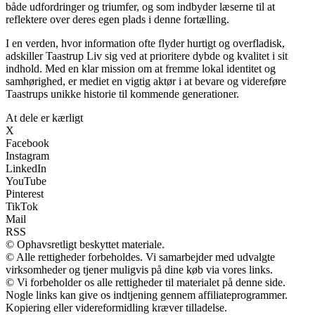
både udfordringer og triumfer, og som indbyder læserne til at
reflektere over deres egen plads i denne fortælling.
I en verden, hvor information ofte flyder hurtigt og overfladisk,
adskiller Taastrup Liv sig ved at prioritere dybde og kvalitet i sit
indhold. Med en klar mission om at fremme lokal identitet og
samhørighed, er mediet en vigtig aktør i at bevare og videreføre
Taastrups unikke historie til kommende generationer.
At dele er kærligt
X
Facebook
Instagram
LinkedIn
YouTube
Pinterest
TikTok
Mail
RSS
© Ophavsretligt beskyttet materiale.
© Alle rettigheder forbeholdes. Vi samarbejder med udvalgte
virksomheder og tjener muligvis på dine køb via vores links.
© Vi forbeholder os alle rettigheder til materialet på denne side.
Nogle links kan give os indtjening gennem affiliateprogrammer.
Kopiering eller videreformidling kræver tilladelse.