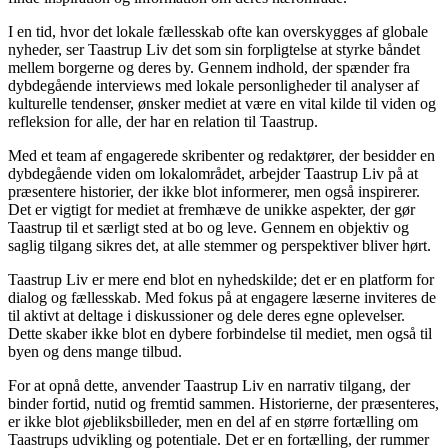
I en tid, hvor det lokale fællesskab ofte kan overskygges af globale
nyheder, ser Taastrup Liv det som sin forpligtelse at styrke båndet
mellem borgerne og deres by. Gennem indhold, der spænder fra
dybdegående interviews med lokale personligheder til analyser af
kulturelle tendenser, ønsker mediet at være en vital kilde til viden og
refleksion for alle, der har en relation til Taastrup.
Med et team af engagerede skribenter og redaktører, der besidder en
dybdegående viden om lokalområdet, arbejder Taastrup Liv på at
præsentere historier, der ikke blot informerer, men også inspirerer.
Det er vigtigt for mediet at fremhæve de unikke aspekter, der gør
Taastrup til et særligt sted at bo og leve. Gennem en objektiv og
saglig tilgang sikres det, at alle stemmer og perspektiver bliver hørt.
Taastrup Liv er mere end blot en nyhedskilde; det er en platform for
dialog og fællesskab. Med fokus på at engagere læserne inviteres de
til aktivt at deltage i diskussioner og dele deres egne oplevelser.
Dette skaber ikke blot en dybere forbindelse til mediet, men også til
byen og dens mange tilbud.
For at opnå dette, anvender Taastrup Liv en narrativ tilgang, der
binder fortid, nutid og fremtid sammen. Historierne, der præsenteres,
er ikke blot øjebliksbilleder, men en del af en større fortælling om
Taastrups udvikling og potentiale. Det er en fortælling, der rummer