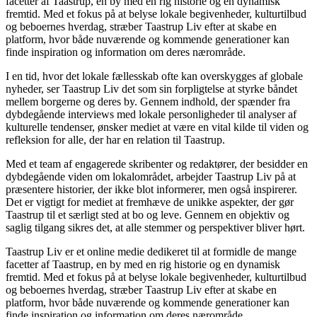
facetter af Taastrup, en by med en rig historie og en dynamisk
fremtid. Med et fokus på at belyse lokale begivenheder, kulturtilbud
og beboernes hverdag, stræber Taastrup Liv efter at skabe en
platform, hvor både nuværende og kommende generationer kan
finde inspiration og information om deres nærområde.
I en tid, hvor det lokale fællesskab ofte kan overskygges af globale
nyheder, ser Taastrup Liv det som sin forpligtelse at styrke båndet
mellem borgerne og deres by. Gennem indhold, der spænder fra
dybdegående interviews med lokale personligheder til analyser af
kulturelle tendenser, ønsker mediet at være en vital kilde til viden og
refleksion for alle, der har en relation til Taastrup.
Med et team af engagerede skribenter og redaktører, der besidder en
dybdegående viden om lokalområdet, arbejder Taastrup Liv på at
præsentere historier, der ikke blot informerer, men også inspirerer.
Det er vigtigt for mediet at fremhæve de unikke aspekter, der gør
Taastrup til et særligt sted at bo og leve. Gennem en objektiv og
saglig tilgang sikres det, at alle stemmer og perspektiver bliver hørt.
Taastrup Liv er et online medie dedikeret til at formidle de mange
facetter af Taastrup, en by med en rig historie og en dynamisk
fremtid. Med et fokus på at belyse lokale begivenheder, kulturtilbud
og beboernes hverdag, stræber Taastrup Liv efter at skabe en
platform, hvor både nuværende og kommende generationer kan
finde inspiration og information om deres nærområde.