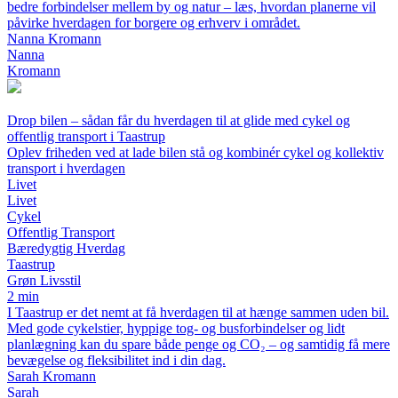
bedre forbindelser mellem by og natur – læs, hvordan planerne vil
påvirke hverdagen for borgere og erhverv i området.
Nanna Kromann
Nanna
Kromann
Drop bilen – sådan får du hverdagen til at glide med cykel og
offentlig transport i Taastrup
Oplev friheden ved at lade bilen stå og kombinér cykel og kollektiv
transport i hverdagen
Livet
Livet
Cykel
Offentlig Transport
Bæredygtig Hverdag
Taastrup
Grøn Livsstil
2 min
I Taastrup er det nemt at få hverdagen til at hænge sammen uden bil.
Med gode cykelstier, hyppige tog- og busforbindelser og lidt
planlægning kan du spare både penge og CO₂ – og samtidig få mere
bevægelse og fleksibilitet ind i din dag.
Sarah Kromann
Sarah