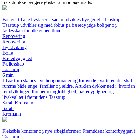
hvis du ikke længere ønsker at modtage mails.
Boliger til alle livsfaser – sådan udvikles byggeriet i Taastrup
Taastrup udvikler sig med fokus på bæredygtige boliger og
fællesskab for alle generationer
Renovering
Renovering
Byudvikling
Bolig
Bæredygtighed
Fællesskab
Taastrup
6 min
I Taastrup skabes nye boligområder og fornyede kvarterer, der skal
rumme både unge, familier og ældre. Artiklen dykker ned i, hvordan
byudviklingen forener mangfoldighed, bæredygtighed og
livskvalitet i fremtidens Taastrup.
Sarah Kromann
Sarah
Kromann
Fleksible kontorer og nye arbejdsformer: Fremtidens kontorbyggeri i
Taastrup