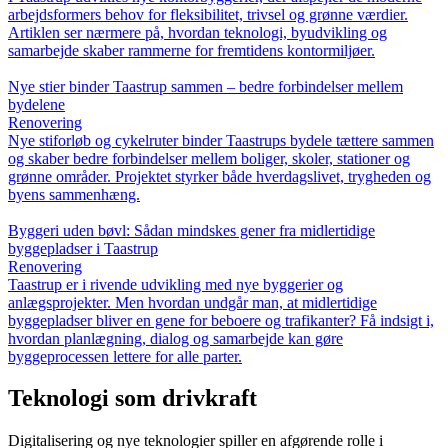
arbejdsformers behov for fleksibilitet, trivsel og grønne værdier.
Artiklen ser nærmere på, hvordan teknologi, byudvikling og
samarbejde skaber rammerne for fremtidens kontormiljøer.
Nye stier binder Taastrup sammen – bedre forbindelser mellem
bydelene
Renovering
Nye stiforløb og cykelruter binder Taastrups bydele tættere sammen
og skaber bedre forbindelser mellem boliger, skoler, stationer og
grønne områder. Projektet styrker både hverdagslivet, trygheden og
byens sammenhæng.
Byggeri uden bøvl: Sådan mindskes gener fra midlertidige
byggepladser i Taastrup
Renovering
Taastrup er i rivende udvikling med nye byggerier og
anlægsprojekter. Men hvordan undgår man, at midlertidige
byggepladser bliver en gene for beboere og trafikanter? Få indsigt i,
hvordan planlægning, dialog og samarbejde kan gøre
byggeprocessen lettere for alle parter.
Teknologi som drivkraft
Digitalisering og nye teknologier spiller en afgørende rolle i