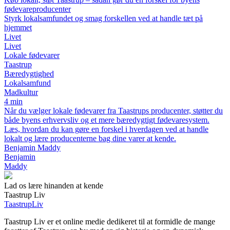
fødevareproducenter
Styrk lokalsamfundet og smag forskellen ved at handle tæt på
hjemmet
Livet
Livet
Lokale fødevarer
Taastrup
Bæredygtighed
Lokalsamfund
Madkultur
4 min
Når du vælger lokale fødevarer fra Taastrups producenter, støtter du
både byens erhvervsliv og et mere bæredygtigt fødevaresystem.
Læs, hvordan du kan gøre en forskel i hverdagen ved at handle
lokalt og lære producenterne bag dine varer at kende.
Benjamin Maddy
Benjamin
Maddy
Lad os lære hinanden at kende
Taastrup Liv
Taastrup
Liv
Taastrup Liv er et online medie dedikeret til at formidle de mange